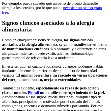
Por ejemplo, puede suceder que un perro de pronto desarrolle
alergia a los cereales, por lo que puede
necesitar un pienso grain
free
.
Signos clínicos asociados a la alergia
alimentaria
Como en cualquier episodio de alergia,
los signos clínicos
asociados a la alergia alimentaria, se van a manifestar en forma
de manifestaciones cutáneas
. No obstante, y a diferencia de otras
alergias, en este caso puede existir, además, sintomatología
gastrointestinal de relevancia leve a moderada.
En este sentido, en cuanto a los signos cutáneos, podemos hablar
fundamentalmente de prurito, es decir, un picor de intensidad
variable.
El animal presentará un rascado en varias ubicaciones
del cuerpo, como hocico, orejas o extremidades.
También es evidente,
especialmente en razas de pelo corto y
claro, como los
Pitbull
un manifiesto enrojecimiento de la piel.
Acompañando a esos signos, puede surgir casi cualquier tipo de
alteración, principalmente motivados por el rascado del animal,
como granos, eccemas o dermatitis húmedas por lamido. Por esta
razón,
es importante actuar de inmediato para evitar que los