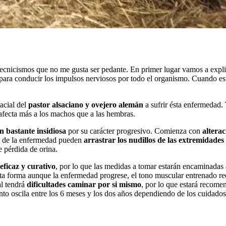
tecnicismos que no me gusta ser pedante. En primer lugar vamos a explic
 para conducir los impulsos nerviosos por todo el organismo. Cuando e
acial del
pastor alsaciano y ovejero alemán
a sufrir ésta enfermedad.
afecta más a los machos que a las hembras.
n bastante insidiosa
por su carácter progresivo. Comienza con
altera
os de la enfermedad pueden
arrastrar los nudillos de las extremidades
e pérdida de orina.
eficaz y curativo
, por lo que las medidas a tomar estarán encaminadas
a forma aunque la enfermedad progrese, el tono muscular entrenado redu
al tendrá
dificultades caminar por si mismo
, por lo que estará recome
to oscila entre los 6 meses y los dos años dependiendo de los cuidados