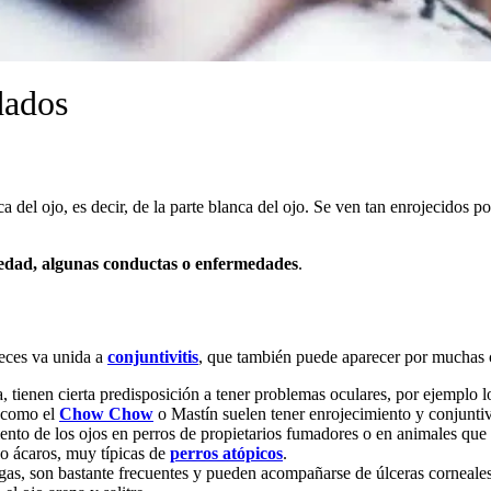
dados
ica del ojo, es decir, de la parte blanca del ojo. Se ven tan enrojecido
 edad, algunas conductas o enfermedades
.
veces va unida a
conjuntivitis
, que también puede aparecer por muchas 
, tienen cierta predisposición a tener problemas oculares, por ejemplo 
s como el
Chow Chow
o Mastín suelen tener enrojecimiento y conjuntiv
nto de los ojos en perros de propietarios fumadores o en animales que
 o ácaros, muy típicas de
perros atópicos
.
igas, son bastante frecuentes y pueden acompañarse de úlceras corneale