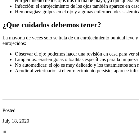
enrojecimiento de los ojos tras un día de playa, ya que queda en 
Infección: el enrojecimiento de los ojos también aparece en caso
Hemorragias: golpes en el ojo y algunas enfermedades sistémica
¿Que cuidados debemos tener?
La mayoría de veces solo se trata de un enrojecimiento puntual leve y
enrojecidos:
Observar el ojo: podemos hacer una revisión en casa para ver si
Limpiarlos: existen gotas o toallitas específicas para la limpie
No automedicar: el ojo es muy delicado y los tratamientos son m
Acudir al veterinario: si el enrojecimiento persiste, aparece inf
Posted
July 18, 2020
in