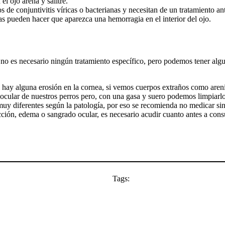
el ojo arena y salitre.
s de conjuntivitis víricas o bacterianas y necesitan de un tratamiento an
s pueden hacer que aparezca una hemorragia en el interior del ojo.
 no es necesario ningún tratamiento específico, pero podemos tener alg
 hay alguna erosión en la cornea, si vemos cuerpos extraños como arenil
za ocular de nuestros perros pero, con una gasa y suero podemos limpiarlo
uy diferentes según la patología, por eso se recomienda no medicar sin 
ección, edema o sangrado ocular, es necesario acudir cuanto antes a cons
Tags: