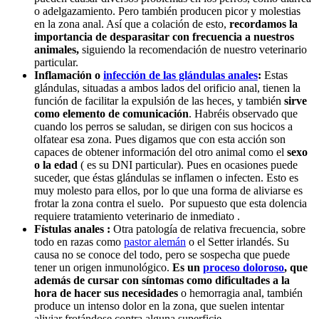
o adelgazamiento. Pero también producen picor y molestias
en la zona anal. Así que a colación de esto,
recordamos la
importancia de desparasitar con frecuencia a nuestros
animales,
siguiendo la recomendación de nuestro veterinario
particular.
Inflamación o
infección de las glándulas anales
:
Estas
glándulas, situadas a ambos lados del orificio anal, tienen la
función de facilitar la expulsión de las heces, y también
sirve
como elemento de comunicación
. Habréis observado que
cuando los perros se saludan, se dirigen con sus hocicos a
olfatear esa zona. Pues digamos que con esta acción son
capaces de obtener información del otro animal como el
sexo
o la edad
( es su DNI particular). Pues en ocasiones puede
suceder, que éstas glándulas se inflamen o infecten. Esto es
muy molesto para ellos, por lo que una forma de aliviarse es
frotar la zona contra el suelo. Por supuesto que esta dolencia
requiere tratamiento veterinario de inmediato .
Fístulas anales :
Otra patología de relativa frecuencia, sobre
todo en razas como
pastor alemán
o el Setter irlandés. Su
causa no se conoce del todo, pero se sospecha que puede
tener un origen inmunológico.
Es un
proceso doloroso
, que
además de cursar con síntomas como dificultades a la
hora de hacer sus necesidades
o hemorragia anal, también
produce un intenso dolor en la zona, que suelen intentar
aliviar frotándose contra alguna superficie.