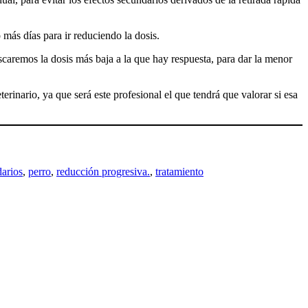
 más días para ir reduciendo la dosis.
caremos la dosis más baja a la que hay respuesta, para dar la menor
erinario, ya que será este profesional el que tendrá que valorar si esa
darios
, 
perro
, 
reducción progresiva.
, 
tratamiento