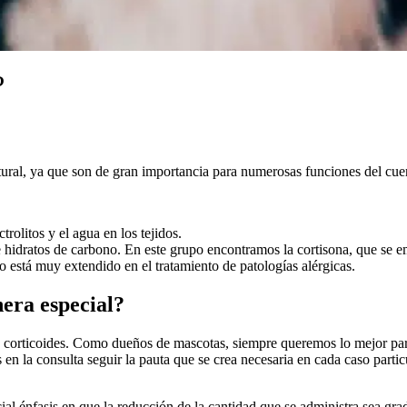
?
tural, ya que son de gran importancia para numerosas funciones del cue
rolitos y el agua en los tejidos.
 e hidratos de carbono. En este grupo encontramos la cortisona, que se
o está muy extendido en el tratamiento de patologías alérgicas.
era especial?
s corticoides. Como dueños de mascotas, siempre queremos lo mejor par
n la consulta seguir la pauta que se crea necesaria en cada caso partic
énfasis en que la reducción de la cantidad que se administra sea gradua