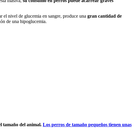
esta masiva,
su consumo en perros puede acarrear graves
ar el nivel de glucemia en sangre, produce una
gran cantidad de
ción de una hipoglucemia.
del tamaño del animal.
Los perros de tamaño pequeños tienen unas