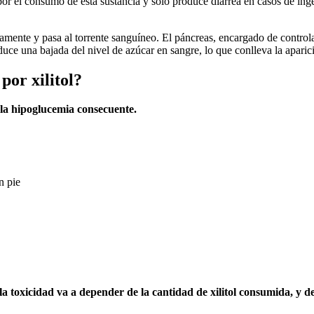
or el consumo de esta sustancia y solo produce diarrea en casos de ing
amente y pasa al torrente sanguíneo. El páncreas, encargado de control
uce una bajada del nivel de azúcar en sangre, lo que conlleva la apari
por xilitol?
 la hipoglucemia consecuente.
n pie
la toxicidad va a depender de la cantidad de xilitol consumida, y 